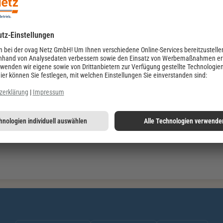
ungen und Leistungen
(111,7 KiB)
- Auftrag Netzanschluss/-Änderung (AGB-HA)
(202,0 KiB)
- Netzanschluss und Anschlussnutzung im
 KiB)
are Verbrauchseinrichtungen gemäß § 14a EnWG
(199,8
z Portals
(103,3 KiB)
ggf.
zusätzliche Software, wie
z. B.
das kostenlose Programm
Adobe