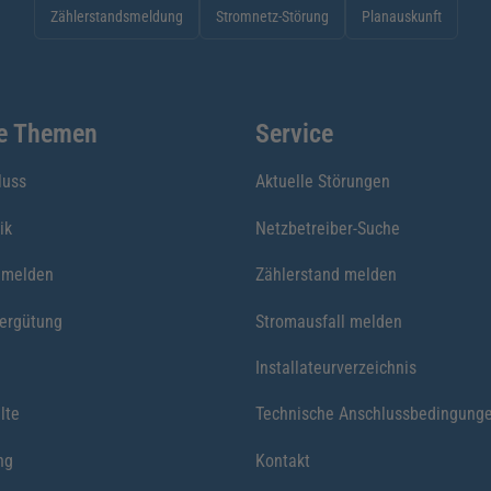
Zählerstandsmeldung
Stromnetz-Störung
Planauskunft
te Themen
Service
luss
Aktuelle Störungen
ik
Netzbetreiber-Suche
nmelden
Zählerstand melden
vergütung
Stromausfall melden
Installateurverzeichnis
lte
Technische Anschlussbedingung
ng
Kontakt