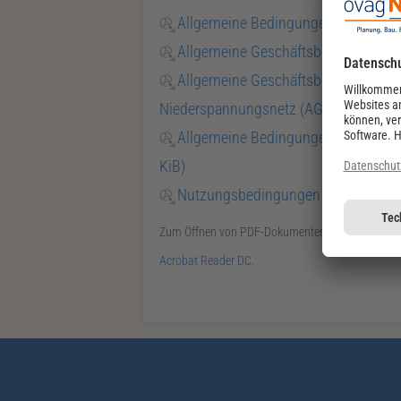
Allgemeine Bedingungen für Liefer
Allgemeine Geschäftsbedingungen 
Allgemeine Geschäftsbedingungen 
Niederspannungsnetz (AGB-NS)
(164,8
Allgemeine Bedingungen - Steuerb
KiB)
Nutzungsbedingungen des ovag Net
Zum Öffnen von
PDF
-Dokumenten benötigen Sie
Acrobat Reader
DC
.