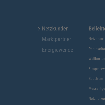
Netzkunden
Belieb
Marktpartner
Netzansch
Energiewende
Photovolta
Wallbox a
Einspeise
Baustrom
Messentge
Netznutzu