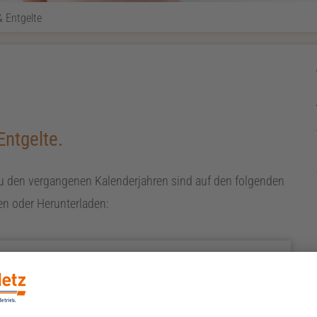
& Entgelte
Entgelte.
zu den vergangenen Kalenderjahren sind auf den folgenden
n oder Herunterladen:
utzung
ntgelten für die Netznutzung.
Netznutzungsentgelte ansehen