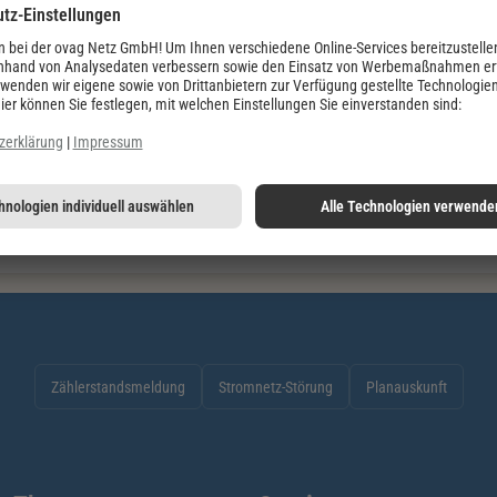
sstellenbetrieb.
Preise für Messstellenbetrieb öffnen
Zählerstandsmeldung
Stromnetz-Störung
Planauskunft