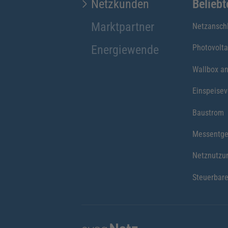
Netzkunden
Belieb
Marktpartner
Netzansch
Energiewende
Photovolta
Wallbox a
Einspeise
Baustrom
Messentge
Netznutzu
Steuerbare