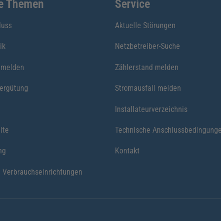
te Themen
Service
luss
Aktuelle Störungen
ik
Netzbetreiber-Suche
nmelden
Zählerstand melden
vergütung
Stromausfall melden
Installateurverzeichnis
lte
Technische Anschlussbedingung
ng
Kontakt
 Verbrauchseinrichtungen