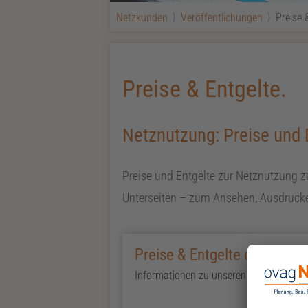
Netzkunden
Veröffentlichungen
Preise 
Preise & Entgelte.
Netznutzung: Preise und 
Preise und Entgelte zur Netznutzung 
Unterseiten – zum Ansehen, Ausdrucke
Preise & Entgelte der Netzn
Informationen zu unseren Preisen und E