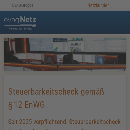
Netzkunden
OVAG-Gruppe
Steuerbarkeitscheck gemäß
§
12
EnWG
.
Seit 2025 verpflichtend: Steuerbarkeitscheck