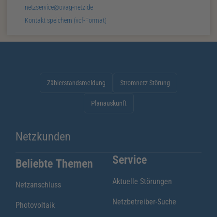
E-
netzservice@ovag-netz.de
Mail:
v
Card:
Kontakt speichern (
vcf
-Format)
Zählerstandsmeldung
Stromnetz-Störung
Planauskunft
Netzkunden
Service
Beliebte Themen
Aktuelle Störungen
Netzanschluss
Netzbetreiber-Suche
Photovoltaik