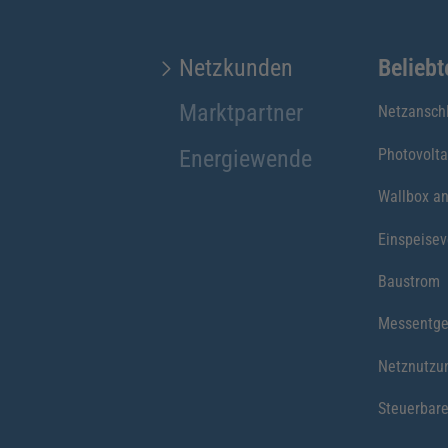
Netzkunden
Belieb
Marktpartner
Netzansch
Energiewende
Photovolta
Wallbox a
Einspeise
Baustrom
Messentge
Netznutzu
Steuerbare