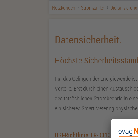
Netzkunden
Stromzähler
Digitalisierung
Datensicherheit.
Höchste Sicherheitsstand
Für das Gelingen der Energiewende ist 
Vorteile. Erst durch einen Austausch 
des tatsächlichen Strombedarfs in eine
ein sicheres Smart Metering physisch
BSI-Richtlinie TR-03109 für inte