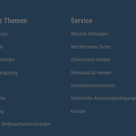
te Themen
Service
luss
Aktuelle Störungen
ik
Netzbetreiber-Suche
nmelden
Zählerstand melden
vergütung
Stromausfall melden
Installateurverzeichnis
lte
Technische Anschlussbedingung
ng
Kontakt
 Verbrauchseinrichtungen