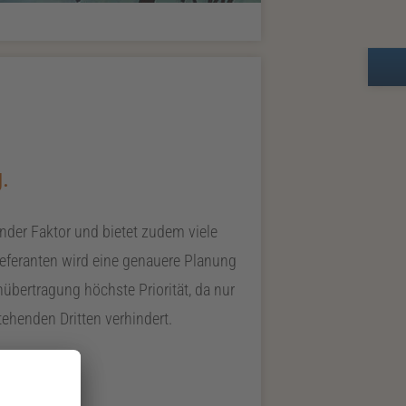
.
nder Faktor und bietet zudem viele
eferanten wird eine genauere Planung
übertragung höchste Priorität, da nur
henden Dritten verhindert.