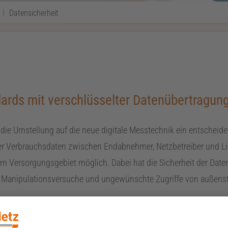
Datensicherheit
ards mit verschlüsselter Datenübertragung
die Umstellung auf die neue digitale Messtechnik ein entscheide
der Verbrauchsdaten zwischen Endabnehmer, Netzbetreiber und Li
m Versorgungsgebiet möglich. Dabei hat die Sicherheit der Daten
e Manipulationsversuche und ungewünschte Zugriffe von außenste
lligente Messsysteme.