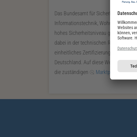
Das Bundesamt für Sicherheit und Info
Informationstechnik, Wohnungswirtschaf
hohes Sicherheitsniveau gewährleisten
dabei in der technischen Richtlinie (
einheitliches Zertifizierungsverfahren
Deutschland. Auf diese Weise wird auß
die zuständigen
Marktpartner
gesen