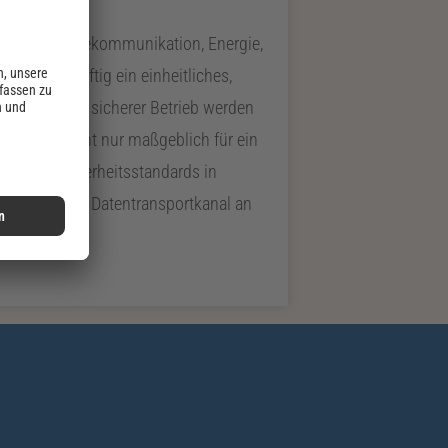
den aus Telekommunikation, Energie,
, die zukünftig ein einheitliches,
me
und deren sicherer Betrieb werden
linie sind nicht nur maßgeblich für ein
öchsten Sicherheitsstandards in
 hochsicheren Datentransportkanal an