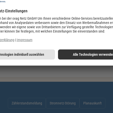
rmationstechnik (
BSI
) hat gemeinsam in Abstimmung mit Verbän
t und Verbraucherschutz Richtlinien und Schutzprofile erarbeitet
 sollen. Die technischen Vorgaben für
intelligente Messsyste
BSI TR
-03109
) geregelt. Die Profile und Definitionen dieser Richt
 der Smart-Meter-Geräte, sondern gehören zugleich auch zu den h
erdem sichergestellt, dass die Stromzählerdaten nur über einen
det werden.
Zählerstandsmeldung
Stromnetz-Störung
Planauskunft