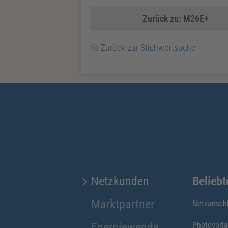
Zurück zu: M26E+
Zurück zur Stichwortsuche
Netzkunden
Belieb
Marktpartner
Netzansch
Energiewende
Photovolta