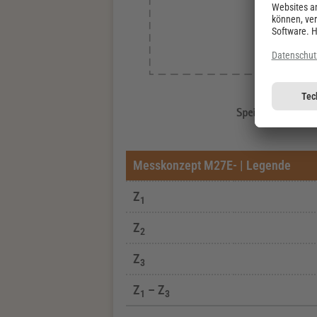
Messkonzept M27E- | Legende
Z
1
Z
2
Z
3
Z
– Z
1
3