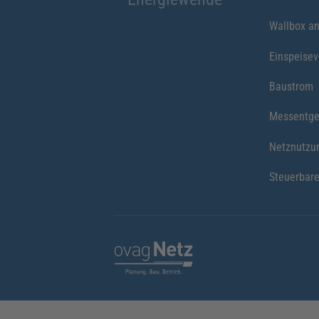
Wallbox a
Einspeise
Baustrom
Messentge
Netznutzu
Steuerbare