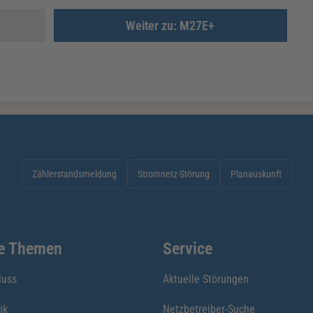
Weiter zu: M27E+
Zählerstandsmeldung
Stromnetz-Störung
Planauskunft
te Themen
Service
luss
Aktuelle Störungen
ik
Netzbetreiber-Suche