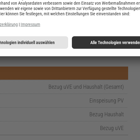
Bezug uVE und Haushalt (Gesamt)
Einspeisung PV
Bezug Haushalt
Bezug uVE