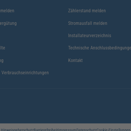
nmelden
Zählerstand melden
vergütung
Stromausfall melden
Installateurverzeichnis
lte
Technische Anschlussbedingung
ng
Kontakt
 Verbrauchseinrichtungen
Hinweisgeberschutz
Barrierefreiheit
Impressum
Datenschutz
Cookie-Einstellungen